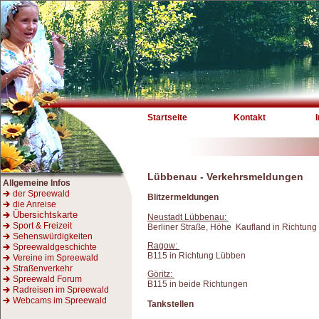
Startseite
Kontakt
Lübbenau - Verkehrsmeldungen
Allgemeine Infos
der Spreewald
Blitzermeldungen
die Anreise
Übersichtskarte
Neustadt Lübbenau:
Sport & Freizeit
Berliner Straße, Höhe Kaufland in Richtun
Sehenswürdigkeiten
Ragow:
Spreewaldgeschichte
B115 in Richtung Lübben
Vereine im Spreewald
Straßenverkehr
Göritz:
Spreewald Forum
B115 in beide Richtungen
Radreisen im Spreewald
Webcams im Spreewald
Tankstellen