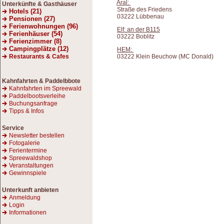
Aral:
Unterkünfte & Gasthäuser
Straße des Friedens
Hotels (21)
03222 Lübbenau
Pensionen (27)
Ferienwohnungen (96)
Elf: an der B115
Ferienhäuser (54)
03222 Boblitz
Ferienzimmer (8)
Campingplätze (12)
HEM:
Restaurants & Cafes
03222 Klein Beuchow (MC Donald)
Kahnfahrten
& Paddelbbote
Kahnfahrten im Spreewald
Paddelbootsverleihe
Buchungsanfrage
Tipps & Infos
Service
Newsletter bestellen
Fotogalerie
Ferientermine
Spreewaldshop
Veranstaltungen
Gewinnspiele
Unterkunft anbieten
Anmeldung
Login
Informationen